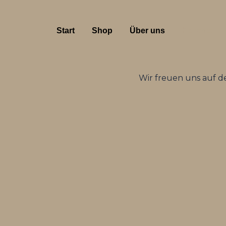
Zum
Inhalt
Start
Shop
Über uns
Kontakt
springen
Wir freuen uns auf d