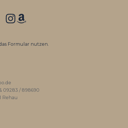
 das Formular nutzen.
oo.de
& 09283 / 898690
11 Rehau