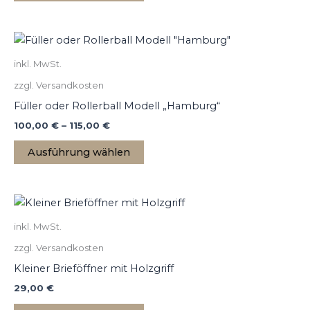
können
auf
Dieses
der
Produkt
Produktseite
inkl. MwSt.
weist
gewählt
zzgl. Versandkosten
mehrere
werden
Varianten
Füller oder Rollerball Modell „Hamburg“
auf.
100,00
€
–
115,00
€
Die
Ausführung wählen
Optionen
können
auf
Dieses
der
Produkt
Produktseite
inkl. MwSt.
weist
gewählt
zzgl. Versandkosten
mehrere
werden
Varianten
Kleiner Brieföffner mit Holzgriff
auf.
29,00
€
Die