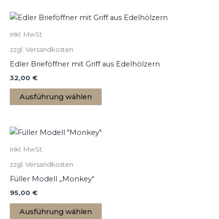
auf
Dieses
der
Produkt
Produktseite
inkl. MwSt.
weist
gewählt
zzgl. Versandkosten
mehrere
werden
Varianten
Edler Brieföffner mit Griff aus Edelhölzern
auf.
32,00
€
Die
Ausführung wählen
Optionen
können
auf
Dieses
der
Produkt
Produktseite
inkl. MwSt.
weist
gewählt
zzgl. Versandkosten
mehrere
werden
Varianten
Füller Modell „Monkey“
auf.
95,00
€
Die
Ausführung wählen
Optionen