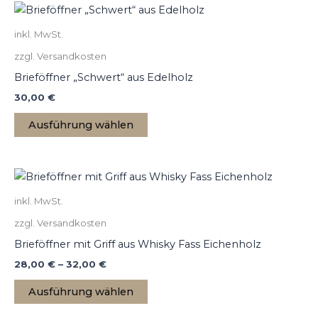
Dieses
Produkt
inkl. MwSt.
weist
zzgl. Versandkosten
mehrere
Varianten
Brieföffner „Schwert“ aus Edelholz
auf.
30,00
€
Die
Ausführung wählen
Optionen
können
auf
Dieses
der
Produkt
Produktseite
inkl. MwSt.
weist
gewählt
zzgl. Versandkosten
mehrere
werden
Varianten
Brieföffner mit Griff aus Whisky Fass Eichenholz
auf.
28,00
€
–
32,00
€
Die
Ausführung wählen
Optionen
können