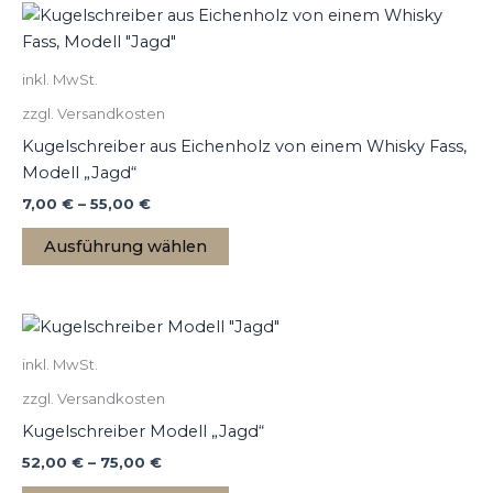
Dieses
Produkt
weist
inkl. MwSt.
mehrere
zzgl. Versandkosten
Varianten
auf.
Kugelschreiber aus Eichenholz von einem Whisky Fass,
Die
Modell „Jagd“
Optionen
7,00
€
–
55,00
€
können
Ausführung wählen
auf
der
Produktseite
Dieses
gewählt
Produkt
werden
inkl. MwSt.
weist
zzgl. Versandkosten
mehrere
Varianten
Kugelschreiber Modell „Jagd“
auf.
52,00
€
–
75,00
€
Die