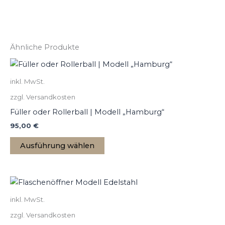
Ähnliche Produkte
Dieses
Produkt
inkl. MwSt.
weist
zzgl. Versandkosten
mehrere
Varianten
Füller oder Rollerball | Modell „Hamburg“
auf.
95,00
€
Die
Ausführung wählen
Optionen
können
auf
Dieses
der
Produkt
Produktseite
inkl. MwSt.
weist
gewählt
zzgl. Versandkosten
mehrere
werden