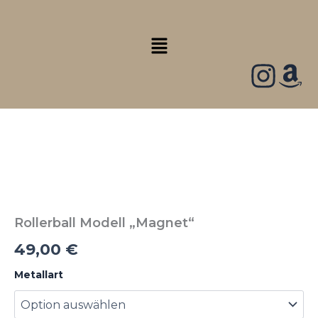
Zum
Inhalt
Menü
springen
Rollerball
Modell
"Magnet"
Menge
Rollerball Modell „Magnet“
49,00
€
Metallart