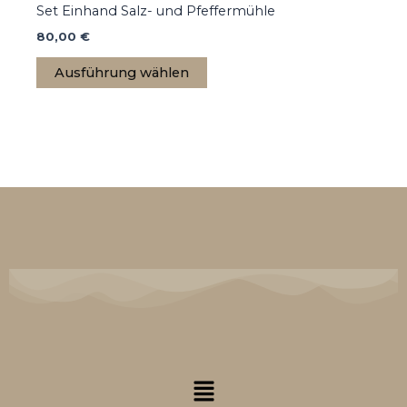
Varianten
Set Einhand Salz- und Pfeffermühle
auf.
80,00
€
Die
Ausführung wählen
Optionen
können
auf
der
Produktseite
gewählt
werden
Menü