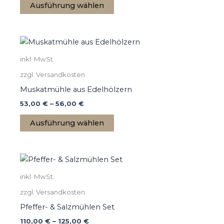
Ausführung wählen
Optionen
können
auf
Dieses
der
Produkt
Produktseite
inkl. MwSt.
weist
gewählt
zzgl. Versandkosten
mehrere
werden
Varianten
Muskatmühle aus Edelhölzern
auf.
53,00
€
–
56,00
€
Die
Ausführung wählen
Optionen
können
auf
Dieses
der
Produkt
Produktseite
inkl. MwSt.
weist
gewählt
zzgl. Versandkosten
mehrere
werden
Varianten
Pfeffer- & Salzmühlen Set
auf.
110,00
€
–
125,00
€