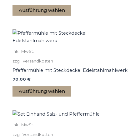
Die
Ausführung wählen
Optionen
können
auf
Dieses
der
Produkt
Produktseite
weist
gewählt
inkl. MwSt.
mehrere
werden
zzgl. Versandkosten
Varianten
auf.
Pfeffermühle mit Steckdeckel Edelstahlmahlwerk
Die
70,00
€
Optionen
Ausführung wählen
können
auf
der
Dieses
Produktseite
Produkt
gewählt
inkl. MwSt.
weist
werden
zzgl. Versandkosten
mehrere