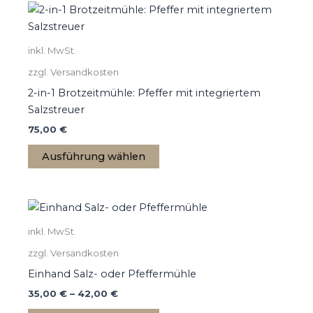
Dieses
Produkt
weist
inkl. MwSt.
mehrere
zzgl. Versandkosten
Varianten
auf.
2-in-1 Brotzeitmühle: Pfeffer mit integriertem
Die
Salzstreuer
Optionen
75,00
€
können
Ausführung wählen
auf
der
Produktseite
Dieses
gewählt
Produkt
werden
inkl. MwSt.
weist
zzgl. Versandkosten
mehrere
Varianten
Einhand Salz- oder Pfeffermühle
auf.
35,00
€
–
42,00
€
Die