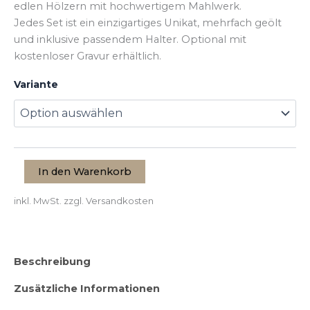
gewählt
gewählt
gewählt
edlen Hölzern mit hochwertigem Mahlwerk.
werden
werden
werden
Jedes Set ist ein einzigartiges Unikat, mehrfach geölt
und inklusive passendem Halter. Optional mit
kostenloser Gravur erhältlich.
Variante
In den Warenkorb
inkl. MwSt.
zzgl. Versandkosten
Beschreibung
Zusätzliche Informationen